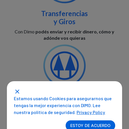
Transferencias
y Giros
Con Dimo
podés enviar y recibir dinero, cómo y
adónde vos quieras
Cuentas
Estamos usando Cookies para asegurarnos que
Cooperativas
tengas la mejor experiencia con DIMO. Lee
nuestra politica de seguridad.
Privacy Policy
Con Dimo podés
administrar y controlar tus
operaciones Cooperativas
ESTOY DE ACUERDO